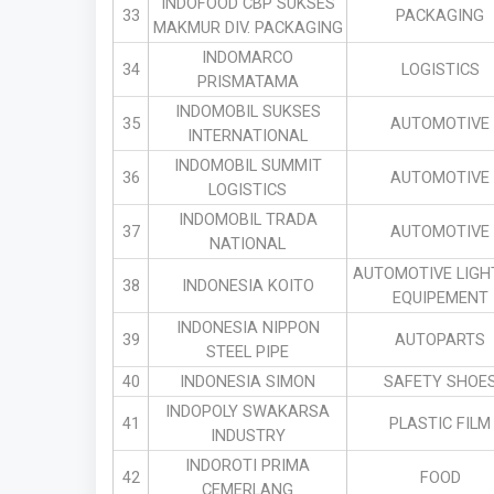
INDOFOOD CBP SUKSES
33
PACKAGING
MAKMUR DIV. PACKAGING
INDOMARCO
34
LOGISTICS
PRISMATAMA
INDOMOBIL SUKSES
35
AUTOMOTIVE
INTERNATIONAL
INDOMOBIL SUMMIT
36
AUTOMOTIVE
LOGISTICS
INDOMOBIL TRADA
37
AUTOMOTIVE
NATIONAL
AUTOMOTIVE LIGH
38
INDONESIA KOITO
EQUIPEMENT
INDONESIA NIPPON
39
AUTOPARTS
STEEL PIPE
40
INDONESIA SIMON
SAFETY SHOE
INDOPOLY SWAKARSA
41
PLASTIC FILM
INDUSTRY
INDOROTI PRIMA
42
FOOD
CEMERLANG