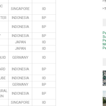
T
IC
SINGAPORE
IID
T
NTER
INDONESIA
BP
INDONESIA
BP
Pa
Y
INDONESIA
BP
Su
Pe
JAPAN
IID
Me
Pe
JAPAN
IID
QUID
GERMANY
IID
ARD
INDONESIA
BP
TUBE
INDONESIA
IID
GERMANY
BP
URAL
INDONESIA
BP
ON
SINGAPORE
IID