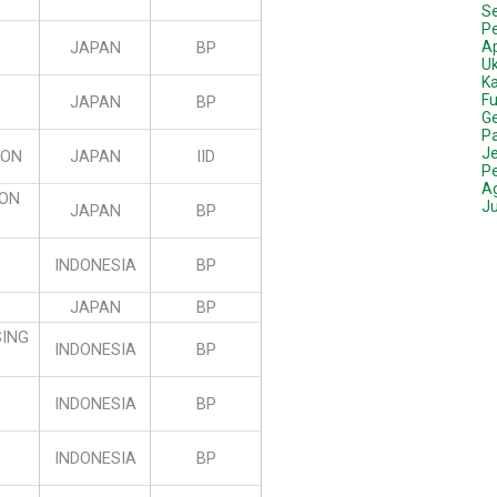
S
Pe
JAPAN
BP
A
Uk
Ka
Fu
JAPAN
BP
Ge
Pa
Je
ION
JAPAN
IID
P
A
ION
Ju
JAPAN
BP
INDONESIA
BP
JAPAN
BP
SING
INDONESIA
BP
INDONESIA
BP
INDONESIA
BP