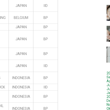
JAPAN
IID
ING
BELGIUM
BP
JAPAN
BP
JAPAN
BP
JAPAN
BP
JAPAN
IID
2
S
G
INDONESIA
BP
A
Ju
UCK
INDONESIA
IID
J
J
INDONESIA
BP
2
D
N
IL
INDONESIA
BP
O