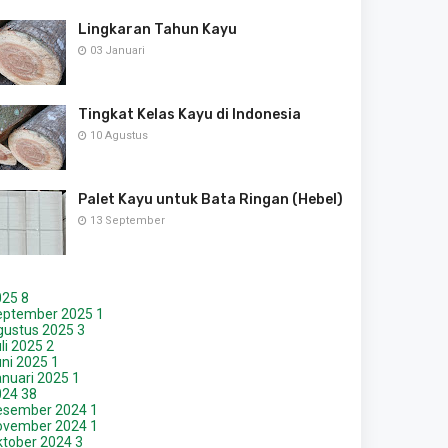
Lingkaran Tahun Kayu
03 Januari
Tingkat Kelas Kayu di Indonesia
10 Agustus
Palet Kayu untuk Bata Ringan (Hebel)
13 September
025
8
eptember 2025
1
gustus 2025
3
li 2025
2
uni 2025
1
anuari 2025
1
024
38
esember 2024
1
ovember 2024
1
ktober 2024
3