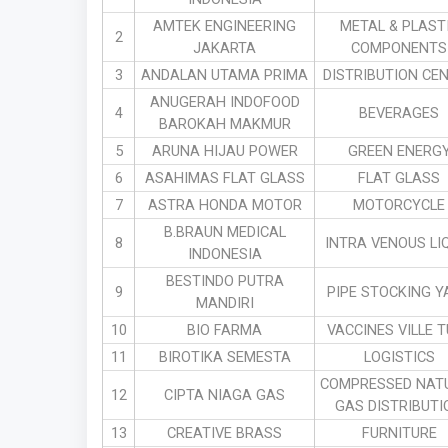
AMTEK ENGINEERING
METAL & PLAST
2
JAKARTA
COMPONENTS
3
ANDALAN UTAMA PRIMA
DISTRIBUTION CE
ANUGERAH INDOFOOD
4
BEVERAGES
BAROKAH MAKMUR
5
ARUNA HIJAU POWER
GREEN ENERG
6
ASAHIMAS FLAT GLASS
FLAT GLASS
7
ASTRA HONDA MOTOR
MOTORCYCLE
B.BRAUN MEDICAL
8
INTRA VENOUS LI
INDONESIA
BESTINDO PUTRA
9
PIPE STOCKING Y
MANDIRI
10
BIO FARMA
VACCINES VILLE 
11
BIROTIKA SEMESTA
LOGISTICS
COMPRESSED NAT
12
CIPTA NIAGA GAS
GAS DISTRIBUTI
13
CREATIVE BRASS
FURNITURE