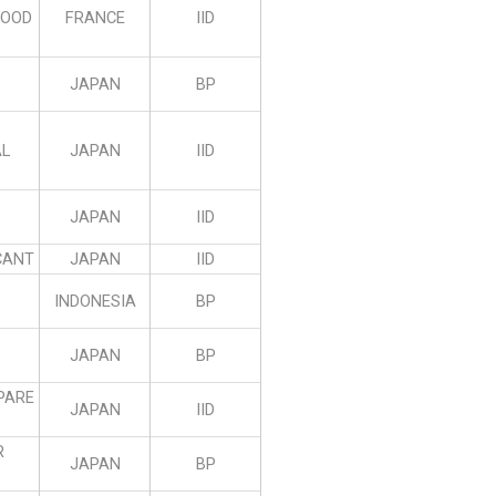
FOOD
FRANCE
IID
JAPAN
BP
AL
JAPAN
IID
JAPAN
IID
CANT
JAPAN
IID
INDONESIA
BP
JAPAN
BP
PARE
JAPAN
IID
R
JAPAN
BP