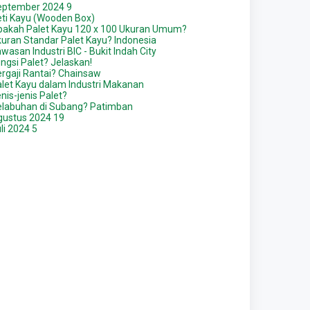
eptember 2024
9
ti Kayu (Wooden Box)
pakah Palet Kayu 120 x 100 Ukuran Umum?
uran Standar Palet Kayu? Indonesia
wasan Industri BIC - Bukit Indah City
ngsi Palet? Jelaskan!
rgaji Rantai? Chainsaw
let Kayu dalam Industri Makanan
nis-jenis Palet?
elabuhan di Subang? Patimban
gustus 2024
19
li 2024
5