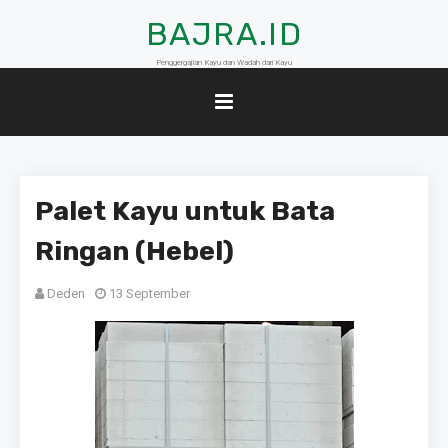
BAJRA.ID
Penggergajian Kayu dan Wadah dari Kayu
Palet Kayu untuk Bata
Ringan (Hebel)
Deden
13 September